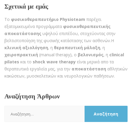
Σχετικά με εμάς
Το
φυσικοθεραπευτήριο Physioteam
παρέχει
εξατομικευμένα προγράμματα
φυσικοθεραπευτικής
αποκατάστασης
υψηλού επιπέδου, στοχεύοντας στην
βελτιστοποίηση της φυσικής κατάστασης των ασθενών.Η
κλινική αξιολόγηση
, η
θεραπευτική μάλαξη
, η
χειροπρακτική
(manual therapy), ο
βελονισμός
, η
clinical
pilates
και το
shock wave therapy
είναι μερικά απο τα
θεραπευτικά εργαλεία μας, για την
αποκατάσταση
αθλητικών
κακώσεων, μυοσκελετικών και νευρολογικών παθήσεων.
Αναζήτηση Άρθρων
Αναζήτηση
για: