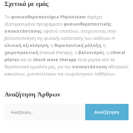
Σχετικά με εμάς
Το
φυσικοθεραπευτήριο Physioteam
παρέχει
εξατομικευμένα προγράμματα
φυσικοθεραπευτικής
αποκατάστασης
υψηλού επιπέδου, στοχεύοντας στην
βελτιστοποίηση της φυσικής κατάστασης των ασθενών.Η
κλινική αξιολόγηση
, η
θεραπευτική μάλαξη
, η
χειροπρακτική
(manual therapy), ο
βελονισμός
, η
clinical
pilates
και το
shock wave therapy
είναι μερικά απο τα
θεραπευτικά εργαλεία μας, για την
αποκατάσταση
αθλητικών
κακώσεων, μυοσκελετικών και νευρολογικών παθήσεων.
Αναζήτηση Άρθρων
Αναζήτηση
για: