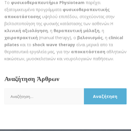
Το
φυσικοθεραπευτήριο Physioteam
παρέχει
εξατομικευμένα προγράμματα
φυσικοθεραπευτικής
αποκατάστασης
υψηλού επιπέδου, στοχεύοντας στην
βελτιστοποίηση της φυσικής κατάστασης των ασθενών.Η
κλινική αξιολόγηση
, η
θεραπευτική μάλαξη
, η
χειροπρακτική
(manual therapy), ο
βελονισμός
, η
clinical
pilates
και το
shock wave therapy
είναι μερικά απο τα
θεραπευτικά εργαλεία μας, για την
αποκατάσταση
αθλητικών
κακώσεων, μυοσκελετικών και νευρολογικών παθήσεων.
Αναζήτηση Άρθρων
Αναζήτηση
για: